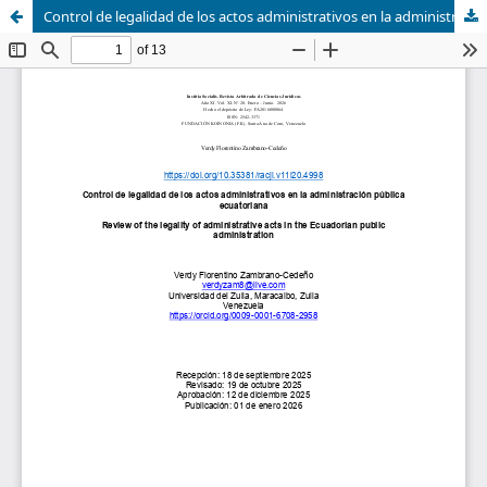
Control de legalidad de los actos administrativos en la administración pública ecuatoriana