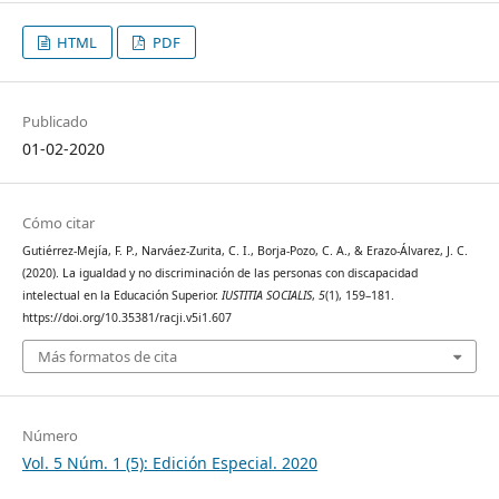
HTML
PDF
Publicado
01-02-2020
Cómo citar
Gutiérrez-Mejía, F. P., Narváez-Zurita, C. I., Borja-Pozo, C. A., & Erazo-Álvarez, J. C.
(2020). La igualdad y no discriminación de las personas con discapacidad
intelectual en la Educación Superior.
IUSTITIA SOCIALIS
,
5
(1), 159–181.
https://doi.org/10.35381/racji.v5i1.607
Más formatos de cita
Número
Vol. 5 Núm. 1 (5): Edición Especial. 2020