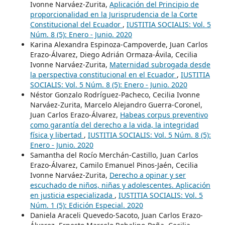
Ivonne Narváez-Zurita,
Aplicación del Principio de
proporcionalidad en la Jurisprudencia de la Corte
Constitucional del Ecuador
,
IUSTITIA SOCIALIS: Vol. 5
Núm. 8 (5): Enero - Junio. 2020
Karina Alexandra Espinoza-Campoverde, Juan Carlos
Erazo-Álvarez, Diego Adrián Ormaza-Ávila, Cecilia
Ivonne Narváez-Zurita,
Maternidad subrogada desde
la perspectiva constitucional en el Ecuador
,
IUSTITIA
SOCIALIS: Vol. 5 Núm. 8 (5): Enero - Junio. 2020
Néstor Gonzalo Rodríguez-Pacheco, Cecilia Ivonne
Narváez-Zurita, Marcelo Alejandro Guerra-Coronel,
Juan Carlos Erazo-Álvarez,
Habeas corpus preventivo
como garantía del derecho a la vida, la integridad
física y libertad
,
IUSTITIA SOCIALIS: Vol. 5 Núm. 8 (5):
Enero - Junio. 2020
Samantha del Rocío Merchán-Castillo, Juan Carlos
Erazo-Álvarez, Camilo Emanuel Pinos-Jaén, Cecilia
Ivonne Narváez-Zurita,
Derecho a opinar y ser
escuchado de niños, niñas y adolescentes. Aplicación
en justicia especializada
,
IUSTITIA SOCIALIS: Vol. 5
Núm. 1 (5): Edición Especial. 2020
Daniela Araceli Quevedo-Sacoto, Juan Carlos Erazo-