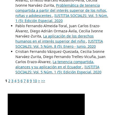
Álvarez, Ernesto Marcelo Robalino-Peña, Cecilia
Ivonne Narváez-Zurita,
Problemática de tenencia
compartida a partir del interés superior de los niños,
niñas y adolescentes
,
IUSTITIA SOCIALIS: Vol. 5 Núm.
1 (5): Edición Especial. 2020
Pablo Fernando Almeida-Toral, Juan Carlos Erazo-
Álvarez, Diego Adrián Ormaza-Ávila, Cecilia Ivonne
Narváez-Zurita,
La aplicación de los derechos
humanos en el interés superior del niño
,
IUSTITIA
SOCIALIS: Vol. 5 Núm. 8 (5): Enero - Junio. 2020
Cristian Fernando Vázquez-Quezada, Cecilia Ivonne
Narváez-Zurita, Diego Fernando Trelles-Vicuña, Juan
Carlos Erazo-Álvarez,
La tenencia compartida,
alcances y su aplicación en el Ecuador
,
IUSTITIA
SOCIALIS: Vol. 5 Núm. 1 (5): Edición Especial. 2020
1
2
3
4
5
6
7
8
9
10
>
>>