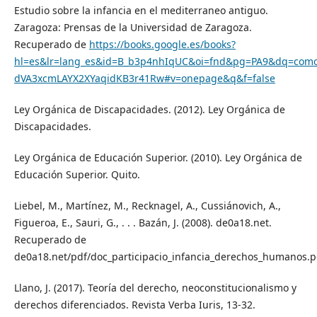
Estudio sobre la infancia en el mediterraneo antiguo.
Zaragoza: Prensas de la Universidad de Zaragoza.
Recuperado de
https://books.google.es/books?
hl=es&lr=lang_es&id=B_b3p4nhIqUC&oi=fnd&pg=PA9&dq=como+
dVA3xcmLAYX2XYaqidKB3r41Rw#v=onepage&q&f=false
Ley Orgánica de Discapacidades. (2012). Ley Orgánica de
Discapacidades.
Ley Orgánica de Educación Superior. (2010). Ley Orgánica de
Educación Superior. Quito.
Liebel, M., Martínez, M., Recknagel, A., Cussiánovich, A.,
Figueroa, E., Sauri, G., . . . Bazán, J. (2008). de0a18.net.
Recuperado de
de0a18.net/pdf/doc_participacio_infancia_derechos_humanos.
Llano, J. (2017). Teoría del derecho, neoconstitucionalismo y
derechos diferenciados. Revista Verba Iuris, 13-32.