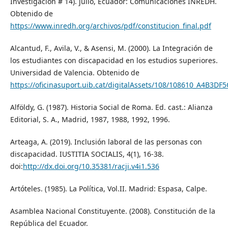
Investigación # 14). julio, Ecuador: Comunicaciones INREDH.
Obtenido de
https://www.inredh.org/archivos/pdf/constitucion_final.pdf
Alcantud, F., Avila, V., & Asensi, M. (2000). La Integración de
los estudiantes con discapacidad en los estudios superiores.
Universidad de Valencia. Obtenido de
https://oficinasuport.uib.cat/digitalAssets/108/108610_A4B3DF
Alföldy, G. (1987). Historia Social de Roma. Ed. cast.: Alianza
Editorial, S. A., Madrid, 1987, 1988, 1992, 1996.
Arteaga, A. (2019). Inclusión laboral de las personas con
discapacidad. IUSTITIA SOCIALIS, 4(1), 16-38.
doi:
http://dx.doi.org/10.35381/racji.v4i1.536
Artóteles. (1985). La Política, Vol.II. Madrid: Espasa, Calpe.
Asamblea Nacional Constituyente. (2008). Constitución de la
República del Ecuador.