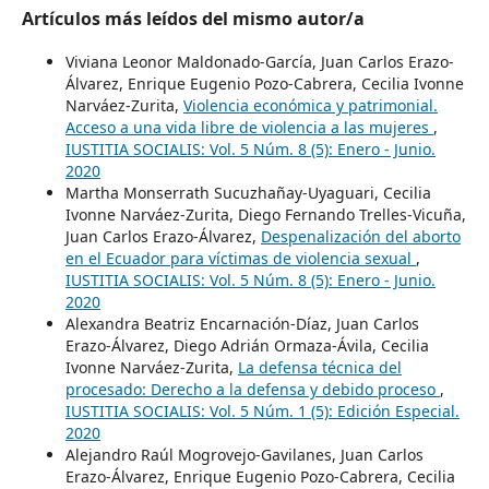
Artículos más leídos del mismo autor/a
Viviana Leonor Maldonado-García, Juan Carlos Erazo-
Álvarez, Enrique Eugenio Pozo-Cabrera, Cecilia Ivonne
Narváez-Zurita,
Violencia económica y patrimonial.
Acceso a una vida libre de violencia a las mujeres
,
IUSTITIA SOCIALIS: Vol. 5 Núm. 8 (5): Enero - Junio.
2020
Martha Monserrath Sucuzhañay-Uyaguari, Cecilia
Ivonne Narváez-Zurita, Diego Fernando Trelles-Vicuña,
Juan Carlos Erazo-Álvarez,
Despenalización del aborto
en el Ecuador para víctimas de violencia sexual
,
IUSTITIA SOCIALIS: Vol. 5 Núm. 8 (5): Enero - Junio.
2020
Alexandra Beatriz Encarnación-Díaz, Juan Carlos
Erazo-Álvarez, Diego Adrián Ormaza-Ávila, Cecilia
Ivonne Narváez-Zurita,
La defensa técnica del
procesado: Derecho a la defensa y debido proceso
,
IUSTITIA SOCIALIS: Vol. 5 Núm. 1 (5): Edición Especial.
2020
Alejandro Raúl Mogrovejo-Gavilanes, Juan Carlos
Erazo-Álvarez, Enrique Eugenio Pozo-Cabrera, Cecilia