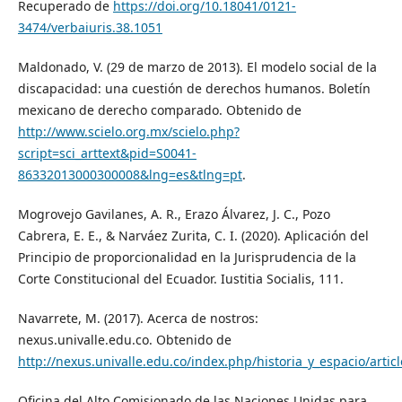
Recuperado de
https://doi.org/10.18041/0121-
3474/verbaiuris.38.1051
Maldonado, V. (29 de marzo de 2013). El modelo social de la
discapacidad: una cuestión de derechos humanos. Boletín
mexicano de derecho comparado. Obtenido de
http://www.scielo.org.mx/scielo.php?
script=sci_arttext&pid=S0041-
86332013000300008&lng=es&tlng=pt
.
Mogrovejo Gavilanes, A. R., Erazo Álvarez, J. C., Pozo
Cabrera, E. E., & Narváez Zurita, C. I. (2020). Aplicación del
Principio de proporcionalidad en la Jurisprudencia de la
Corte Constitucional del Ecuador. Iustitia Socialis, 111.
Navarrete, M. (2017). Acerca de nostros:
nexus.univalle.edu.co. Obtenido de
http://nexus.univalle.edu.co/index.php/historia_y_espacio/artic
Oficina del Alto Comisionado de las Naciones Unidas para