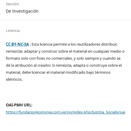
Sección
De Investigación
Licencia
CC BY-NC-SA
: Esta licencia permite a los reutilizadores distribuir,
remezclar, adaptar y construir sobre el material en cualquier medio o
formato solo con fines no comerciales, y solo siempre y cuando se
dé la atribución al creador. Si remezcla, adapta o construye sobre el
material, debe licenciar el material modificado bajo términos
idénticos.
OAI-PMH URL:
https://fundacionkoinonia.com.ve/ojs/index.php/Iustitia_Socialis/oai