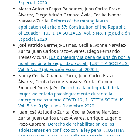
Especial. 2020
Marco Antonio Feijoo-Paladines, Juan Carlos Erazo-
Álvarez, Diego Adrián Ormaza-Ávila, Cecilia Ivonne
Narváez-Zurita,
Reform of the mining law in
application of article 57: Constitution of the Republic
of Ecuador
,
IUSTITIA SOCIALIS: Vol. 5 No. 1 (5): Edición
Especial. 2020
José Patricio Bermejo-Camas, Cecilia Ivonne Narváez-
Zurita, Juan Carlos Erazo-Álvarez, Diego Fernando
Trelles-Vicuña,
Ius puniendi y la pena de prisión por la
no afiliación a la seguridad social
,
IUSTITIA SOCIALIS:
Vol. 5 No. 2 (5): Edición Especial. 2020-II
Nancy Cecilia Chamba-Parra, Juan Carlos Erazo-
Álvarez, Cecilia Ivonne Narváez-Zurita, Camilo
Emanuel Pinos-Jaén,
Derecho a la integridad de la
mujer violentada psicológicamente durante la
emergencia sanitaria COVID-19
,
IUSTITIA SOCIALIS:
Vol. 5 No. 9 (5): Julio - Diciembre 2020
Juan José Astudillo-Zurita, Cecilia Ivonne Narváez-
Zurita, Juan Carlos Erazo-Álvarez, Enrique Eugenio
Pozo-Cabrera,
Derecho de rehabilitación de los
adolescentes en conflicto con la ley penal
,
IUSTITIA