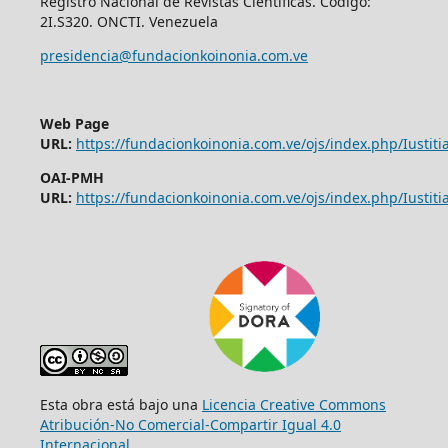
Registro Nacional de Revistas Científicas. Código:
2I.S320. ONCTI. Venezuela
presidencia@fundacionkoinonia.com.ve
Web Page
URL:
https://fundacionkoinonia.com.ve/ojs/index.php/Iustitia
OAI-PMH
URL:
https://fundacionkoinonia.com.ve/ojs/index.php/Iustitia
Esta obra está bajo una
Licencia Creative Commons
Atribución-No Comercial-Compartir Igual 4.0
Internacional