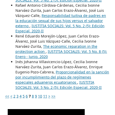
SOCIALIS: Vol. 5 No. 2 (5): Edición Especial. 2020-II
Rafael Antonio Córdova-Cárdenas, Cecilia Ivonne
Narváez-Zurita, Juan Carlos Erazo-Álvarez, José Luis
Vázquez-Calle,
Responsabilidad tuitiva de padres en
la educación sexual de sus hijos versus el salvador
externo
,
IUSTITIA SOCIALIS: Vol. 5 No. 2 (5): Edición
Especial. 2020-II
René Eduardo Morejón-López, Juan Carlos Erazo-
Álvarez, José Luis Vázquez-Calle, Cecilia Ivonne
Narváez-Zurita,
The economic reparation in the
protection action
,
IUSTITIA SOCIALIS: Vol. 5 No. 8 (5):
Enero - Junio. 2020
Inés Johanna Villavicencio-López, Cecilia Ivonne
Narváez-Zurita, Juan Carlos Erazo-Álvarez, Enrique
Eugenio Pozo-Cabrera,
Proporcionalidad en la sanción
por incumplimiento del plazo de regímenes
especiales aduaneros ecuatorianos
,
IUSTITIA
SOCIALIS: Vol. 5 No. 2 (5): Edición Especial. 2020-II
<<
<
2
3
4
5
6
7
8
9
10
11
>
>>