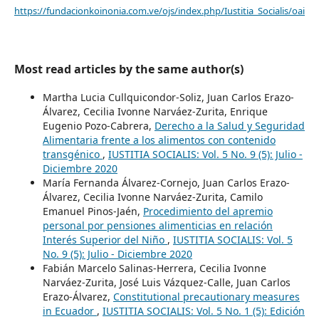
https://fundacionkoinonia.com.ve/ojs/index.php/Iustitia_Socialis/oai
Most read articles by the same author(s)
Martha Lucia Cullquicondor-Soliz, Juan Carlos Erazo-
Álvarez, Cecilia Ivonne Narváez-Zurita, Enrique
Eugenio Pozo-Cabrera,
Derecho a la Salud y Seguridad
Alimentaria frente a los alimentos con contenido
transgénico
,
IUSTITIA SOCIALIS: Vol. 5 No. 9 (5): Julio -
Diciembre 2020
María Fernanda Álvarez-Cornejo, Juan Carlos Erazo-
Álvarez, Cecilia Ivonne Narváez-Zurita, Camilo
Emanuel Pinos-Jaén,
Procedimiento del apremio
personal por pensiones alimenticias en relación
Interés Superior del Niño
,
IUSTITIA SOCIALIS: Vol. 5
No. 9 (5): Julio - Diciembre 2020
Fabián Marcelo Salinas-Herrera, Cecilia Ivonne
Narváez-Zurita, José Luis Vázquez-Calle, Juan Carlos
Erazo-Álvarez,
Constitutional precautionary measures
in Ecuador
,
IUSTITIA SOCIALIS: Vol. 5 No. 1 (5): Edición