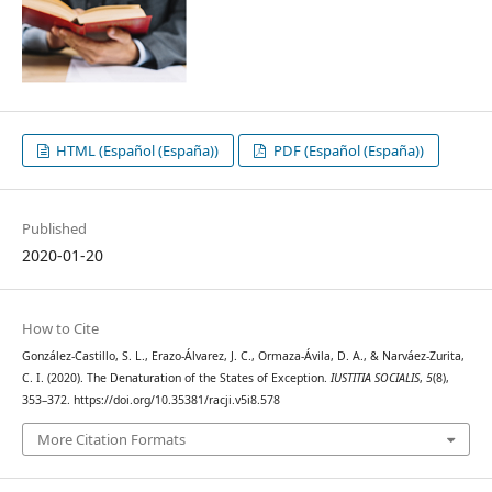
HTML (Español (España))
PDF (Español (España))
Published
2020-01-20
How to Cite
González-Castillo, S. L., Erazo-Álvarez, J. C., Ormaza-Ávila, D. A., & Narváez-Zurita,
C. I. (2020). The Denaturation of the States of Exception.
IUSTITIA SOCIALIS
,
5
(8),
353–372. https://doi.org/10.35381/racji.v5i8.578
More Citation Formats