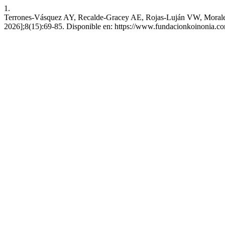
1.
Terrones-Vásquez AY, Recalde-Gracey AE, Rojas-Luján VW, Morales-Sala
2026];8(15):69-85. Disponible en: https://www.fundacionkoinonia.com.