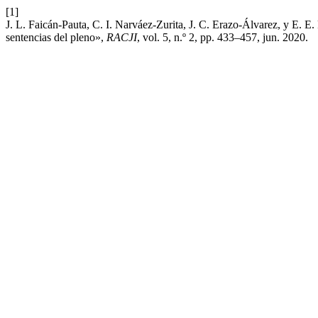
[1]
J. L. Faicán-Pauta, C. I. Narváez-Zurita, J. C. Erazo-Álvarez, y E. E.
sentencias del pleno»,
RACJI
, vol. 5, n.º 2, pp. 433–457, jun. 2020.