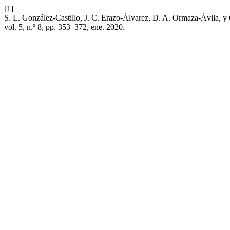
[1]
S. L. González-Castillo, J. C. Erazo-Álvarez, D. A. Ormaza-Ávila, y 
vol. 5, n.º 8, pp. 353–372, ene. 2020.