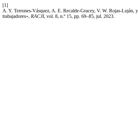
[1]
A. Y. Terrones-Vásquez, A. E. Recalde-Gracey, V. W. Rojas-Luján, y P.
trabajadores»,
RACJI
, vol. 8, n.º 15, pp. 69–85, jul. 2023.