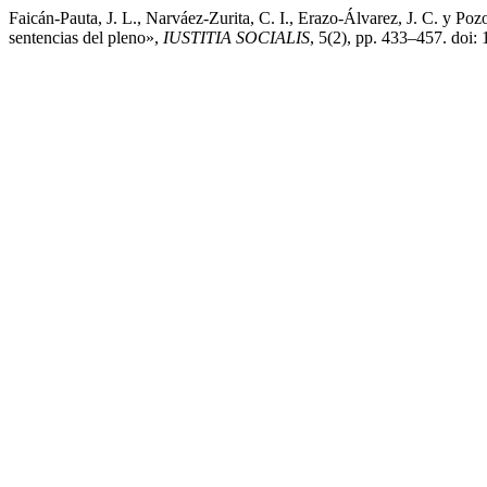
Faicán-Pauta, J. L., Narváez-Zurita, C. I., Erazo-Álvarez, J. C. y Poz
sentencias del pleno»,
IUSTITIA SOCIALIS
, 5(2), pp. 433–457. doi: 