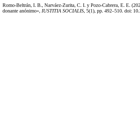
Romo-Beltrán, I. B., Narváez-Zurita, C. I. y Pozo-Cabrera, E. E. (202
donante anónimo»,
IUSTITIA SOCIALIS
, 5(1), pp. 492–510. doi: 10