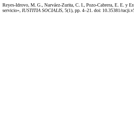
Reyes-Idrovo, M. G., Narváez-Zurita, C. I., Pozo-Cabrera, E. E. y E
servicio»,
IUSTITIA SOCIALIS
, 5(1), pp. 4–21. doi: 10.35381/racji.v