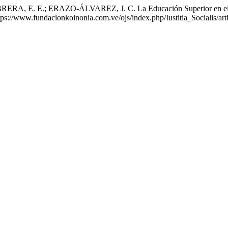
 E. E.; ERAZO-ÁLVAREZ, J. C. La Educación Superior en el Ec
tps://www.fundacionkoinonia.com.ve/ojs/index.php/Iustitia_Socialis/ar