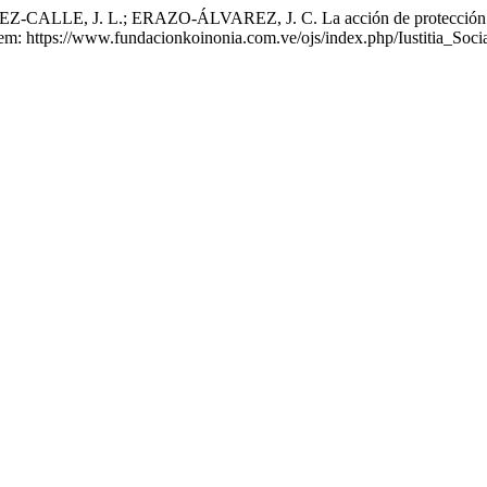
E, J. L.; ERAZO-ÁLVAREZ, J. C. La acción de protección: El d
em: https://www.fundacionkoinonia.com.ve/ojs/index.php/Iustitia_Socia