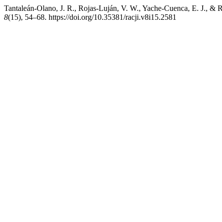
Tantaleán-Olano, J. R., Rojas-Luján, V. W., Yache-Cuenca, E. J., & Re
8
(15), 54–68. https://doi.org/10.35381/racji.v8i15.2581