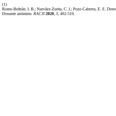
(1)
Romo-Beltrán, I. B.; Narváez-Zurita, C. I.; Pozo-Cabrera, E. E. Der
Donante anónimo.
RACJI
2020
,
5
, 492-510.