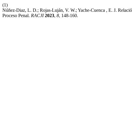
(1)
Núñez-Diaz, L. D.; Rojas-Luján, V. W.; Yache-Cuenca , E. J. Rela
Proceso Penal.
RACJI
2023
,
8
, 148-160.