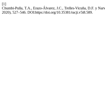
[1]
Chumbi-Pulla, T.A., Erazo-Álvarez, J.C., Trelles-Vicuña, D.F. y Narvá
2020), 527–546. DOI:https://doi.org/10.35381/racji.v5i8.589.