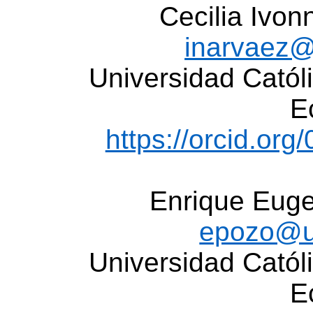
Cecilia Ivon
inarvaez@
Universidad Cató
E
https://orcid.or
Enrique Eug
epozo@u
Universidad Cató
E