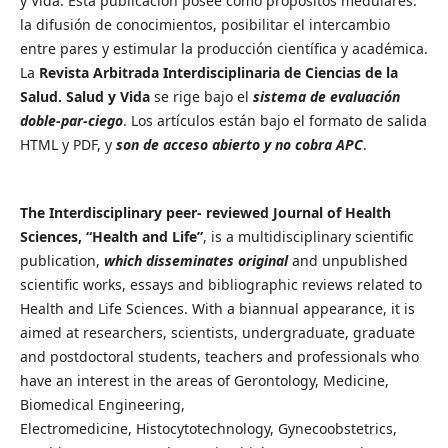
y Vida. Esta publicación posee como propósitos medulares:
la difusión de conocimientos, posibilitar el intercambio
entre pares y estimular la producción científica y académica.
La
Revista Arbitrada Interdisciplinaria de Ciencias de la
Salud. Salud y Vida
se rige bajo el
sistema de evaluación
doble-par-ciego
. Los artículos están bajo el formato de salida
HTML y PDF, y
son de acceso abierto y no cobra APC
.
The Interdisciplinary peer- reviewed Journal of Health
Sciences,
“Health and Life”
, is a multidisciplinary scientific
publication,
which disseminates original
and unpublished
scientific works, essays
and bibliographic reviews related to
Health and Life Sciences. With a
biannual appearance, it is
aimed at researchers, scientists,
undergraduate, graduate
and postdoctoral students, teachers and
professionals who
have an interest in the areas of Gerontology,
Medicine,
Biomedical Engineering,
Electromedicine,
Histocytotechnology, Gynecoobstetrics,