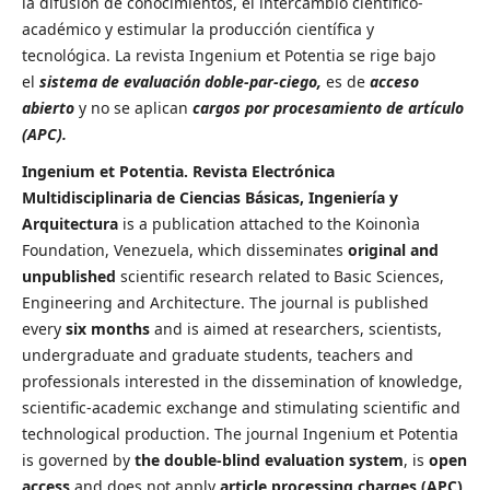
la difusión de conocimientos, el intercambio científico-
académico y estimular la producción científica y
tecnológica. La revista Ingenium et Potentia se rige bajo
el
sistema de evaluación doble-par-ciego,
es de
acceso
abierto
y no se aplican
cargos por procesamiento de artículo
(APC).
Ingenium et Potentia. Revista Electrónica
Multidisciplinaria de Ciencias Básicas, Ingeniería y
Arquitectura
is a publication attached to the Koinonìa
Foundation, Venezuela, which disseminates
original and
unpublished
scientific research related to Basic Sciences,
Engineering and Architecture. The journal is published
every
six months
and is aimed at researchers, scientists,
undergraduate and graduate students, teachers and
professionals interested in the dissemination of knowledge,
scientific-academic exchange and stimulating scientific and
technological production. The journal Ingenium et Potentia
is governed by
the double-blind evaluation system
, is
open
access
and does not apply
article processing charges (APC)
.